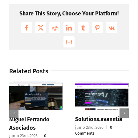
Share This Story, Choose Your Platform!
Facebook
X
Reddit
LinkedIn
Tumblr
Pinterest
Vk
Email
Related Posts
Solutions.avanntia
Miguel Ferrando
Asociados
junio 23rd, 2026
|
0
Comments
junio 23rd, 2026
|
0