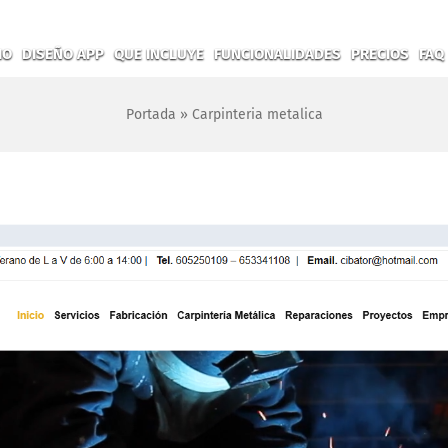
IO
DISEÑO APP
QUE INCLUYE
FUNCIONALIDADES
PRECIOS
FAQ
Portada
»
Carpinteria metalica